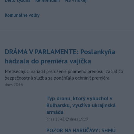
Dielo týždňa
Referendum
MS v hokeji
Komunálne voľby
DRÁMA V PARLAMENTE: Poslankyňa
hádzala do premiéra vajíčka
Predsedajúci nariadil prerušenie priameho prenosu, zatiaľ čo
bezpečnostná služba sa ponáhľala ochrániť premiéra.
dnes 20:16
Typ dronu, ktorý vybuchol v
Bulharsku, využíva ukrajinská
armáda
aktualizované
dnes 18:43
,
dnes 19:29
POZOR NA HARÚČAVY: SHMÚ