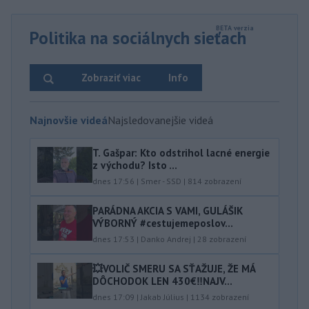
Politika na sociálnych sieťach
Zobraziť viac
Info
Najnovšie videá
Najsledovanejšie videá
T. Gašpar: Kto odstrihol lacné energie
z východu? Isto ...
dnes 17:56
|
Smer - SSD
|
814
zobrazení
PARÁDNA AKCIA S VAMI, GULÁŠIK
VÝBORNÝ #cestujemeposlov...
dnes 17:53
|
Danko Andrej
|
28
zobrazení
💥VOLIČ SMERU SA SŤAŽUJE, ŽE MÁ
DÔCHODOK LEN 430€‼️NAJV...
dnes 17:09
|
Jakab Július
|
1134
zobrazení