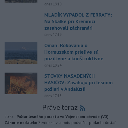
dnes 19:10
MLADÍK VYPADOL Z FERRATY:
Na Skalke pri Kremnici
zasahovali záchranári
dnes 17:19
Omán: Rokovania o
Hormuzskom prielive sú
pozitívne a konštruktívne
dnes 19:24
STOVKY NASADENÝCH
HASIČOV: Zasahujú pri lesnom
požiari v Andalúzii
dnes 17:13
Práve teraz
-
Požiar lesného porastu vo Vojenskom obvode (VO)
20:24
Záhorie neďaleko
Senice sa v sobotu podvečer podarilo dostať