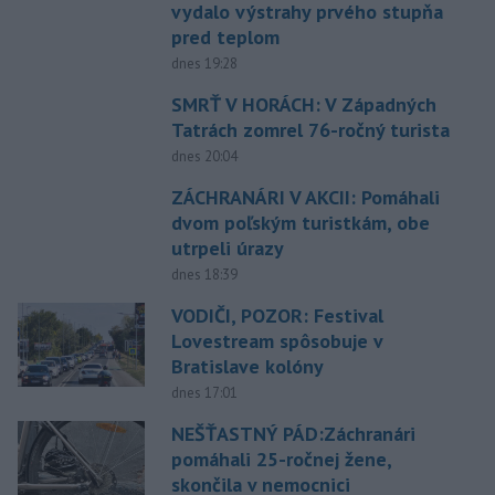
vydalo výstrahy prvého stupňa
pred teplom
dnes 19:28
SMRŤ V HORÁCH: V Západných
Tatrách zomrel 76-ročný turista
dnes 20:04
ZÁCHRANÁRI V AKCII: Pomáhali
dvom poľským turistkám, obe
utrpeli úrazy
dnes 18:39
VODIČI, POZOR: Festival
Lovestream spôsobuje v
Bratislave kolóny
dnes 17:01
NEŠŤASTNÝ PÁD:Záchranári
pomáhali 25-ročnej žene,
skončila v nemocnici