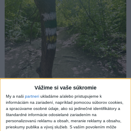
Vážime si vaše súkromie
SMRŤ V HORÁCH: V Západných Tatrách
My a naši
partneri
ukladáme a/alebo pristupujeme k
zomrel 76-ročný turista
informáciám na zariadení, napríklad pomocou súborov cookies,
a spracúvame osobné údaje, ako sú jedinečné identifikátory a
Muža sa na základe telefonickej inštruktáže operátorky
štandardné informácie odosielané zariadením na
záchrannej zdravotnej služby pokúsili zachrániť riadenou
personalizovanú reklamu a obsah, meranie reklamy a obsahu,
resuscitáciou.
prieskumy publika a vývoj služieb.
S vaším povolením môže