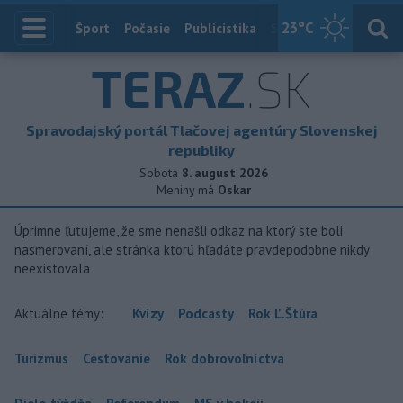
23
°C
Index
Šport
Počasie
Publicistika
Slovensko
Zahranič
TERAZ
.SK
Spravodajský portál Tlačovej agentúry Slovenskej
republiky
Sobota
8. august 2026
Meniny má
Oskar
Úprimne ľutujeme, že sme nenašli odkaz na ktorý ste boli
nasmerovaní, ale stránka ktorú hľadáte pravdepodobne nikdy
neexistovala
Aktuálne témy:
Kvízy
Podcasty
Rok Ľ.Štúra
Turizmus
Cestovanie
Rok dobrovoľníctva