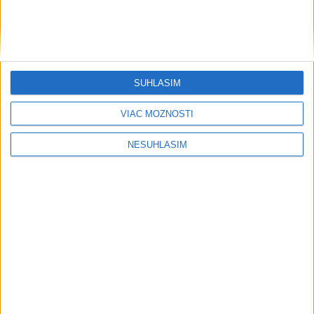
SÚHLASÍM
VIAC MOŽNOSTÍ
NESÚHLASÍM
....