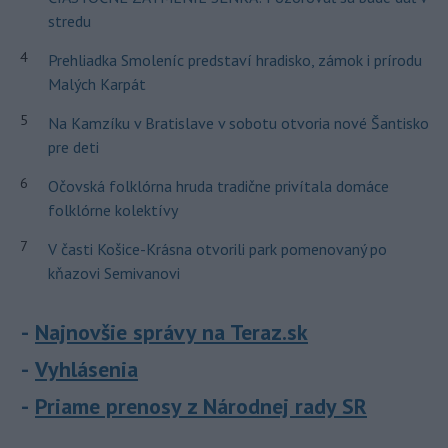
stredu
4
Prehliadka Smoleníc predstaví hradisko, zámok i prírodu
Malých Karpát
5
Na Kamzíku v Bratislave v sobotu otvoria nové Šantisko
pre deti
6
Očovská folklórna hruda tradične privítala domáce
folklórne kolektívy
7
V časti Košice-Krásna otvorili park pomenovaný po
kňazovi Semivanovi
Najnovšie správy na Teraz.sk
Vyhlásenia
Priame prenosy z Národnej rady SR