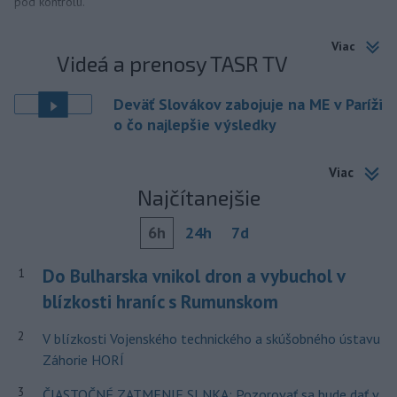
pod kontrolu.
Viac
Videá a prenosy TASR TV
Deväť Slovákov zabojuje na ME v Paríži
o čo najlepšie výsledky
Viac
Najčítanejšie
6h
24h
7d
Do Bulharska vnikol dron a vybuchol v
1
blízkosti hraníc s Rumunskom
2
V blízkosti Vojenského technického a skúšobného ústavu
Záhorie HORÍ
3
ČIASTOČNÉ ZATMENIE SLNKA: Pozorovať sa bude dať v