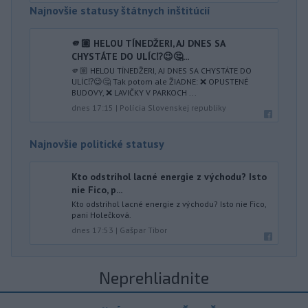
Najnovšie statusy štátnych inštitúcií
🫵🏼 HELOU TÍNEDŽERI, AJ DNES SA
CHYSTÁTE DO ULÍC⁉️😉🤔...
🫵🏼 HELOU TÍNEDŽERI, AJ DNES SA CHYSTÁTE DO
ULÍC⁉️😉🤔 Tak potom ale ŽIADNE: ❌ OPUSTENÉ
BUDOVY, ❌ LAVIČKY V PARKOCH ...
dnes 17:15
|
Polícia Slovenskej republiky
Najnovšie politické statusy
Kto odstrihol lacné energie z východu? Isto
nie Fico, p...
Kto odstrihol lacné energie z východu? Isto nie Fico,
pani Holečková.
dnes 17:53
|
Gašpar Tibor
Neprehliadnite