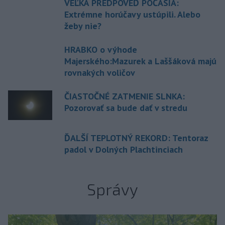
VEĽKÁ PREDPOVEĎ POČASIA:
Extrémne horúčavy ustúpili. Alebo
žeby nie?
HRABKO o výhode
Majerského:Mazurek a Laššáková majú
rovnakých voličov
ČIASTOČNÉ ZATMENIE SLNKA:
Pozorovať sa bude dať v stredu
ĎALŠÍ TEPLOTNÝ REKORD: Tentoraz
padol v Dolných Plachtinciach
Správy