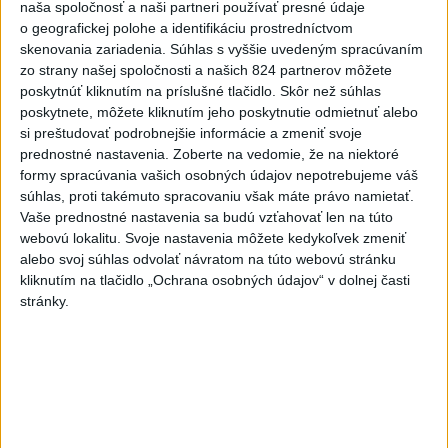
dnes 20:04
naša spoločnosť a naši partneri používať presné údaje
o geografickej polohe a identifikáciu prostredníctvom
Slovensko
skenovania zariadenia. Súhlas s vyššie uvedeným spracúvaním
zo strany našej spoločnosti a našich 824 partnerov môžete
MZVEZ: V Nemecku zavedú zákaz
poskytnúť kliknutím na príslušné tlačidlo. Skôr než súhlas
konzumácie alkoholu na staniciach
poskytnete, môžete kliknutím jeho poskytnutie odmietnuť alebo
si preštudovať podrobnejšie informácie a zmeniť svoje
dnes 20:11
prednostné nastavenia.
Zoberte na vedomie, že na niektoré
formy spracúvania vašich osobných údajov nepotrebujeme váš
súhlas, proti takémuto spracovaniu však máte právo namietať.
POZOR NA HARÚČAVY: SHMÚ vydalo výstrahy prvého
Vaše prednostné nastavenia sa budú vzťahovať len na túto
stupňa pred teplom
webovú lokalitu. Svoje nastavenia môžete kedykoľvek zmeniť
alebo svoj súhlas odvolať návratom na túto webovú stránku
Ferraty lákajú viac turistov, najdlhší visutý lanový most je na
kliknutím na tlačidlo „Ochrana osobných údajov“ v dolnej časti
Skalke
stránky.
DOVOLENKÁRI, POZOR: Fotky z dovolenky môžu prilákať
zlodejov
Zahraničie
DRÁMA V PARLAMENTE: Poslankyňa