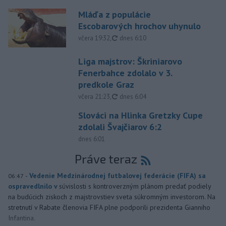
Mláďa z populácie
Escobarových hrochov uhynulo
aktualizované
včera 19:32
,
dnes 6:10
Liga majstrov: Škriniarovo
Fenerbahce zdolalo v 3.
predkole Graz
aktualizované
včera 21:23
,
dnes 6:04
Slováci na Hlinka Gretzky Cupe
zdolali Švajčiarov 6:2
dnes 6:01
Práve teraz
-
Vedenie Medzinárodnej futbalovej federácie (FIFA) sa
06:47
ospravedlnilo v
súvislosti s kontroverzným plánom predať podiely
na budúcich ziskoch z majstrovstiev sveta súkromným investorom. Na
stretnutí v Rabate členovia FIFA plne podporili prezidenta Gianniho
Infantina.