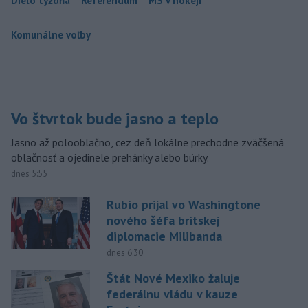
Dielo týždňa
Referendum
MS v hokeji
Komunálne voľby
Vo štvrtok bude jasno a teplo
Jasno až polooblačno, cez deň lokálne prechodne zväčšená
oblačnosť a ojedinele prehánky alebo búrky.
dnes 5:55
Rubio prijal vo Washingtone
nového šéfa britskej
diplomacie Milibanda
dnes 6:30
Štát Nové Mexiko žaluje
federálnu vládu v kauze