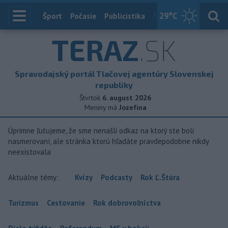
29
°C
Index
Šport
Počasie
Publicistika
Slovensko
Zahranič
TERAZ
.SK
Spravodajský portál Tlačovej agentúry Slovenskej
republiky
Štvrtok
6. august 2026
Meniny má
Jozefína
Úprimne ľutujeme, že sme nenašli odkaz na ktorý ste boli
nasmerovaní, ale stránka ktorú hľadáte pravdepodobne nikdy
neexistovala
Aktuálne témy:
Kvízy
Podcasty
Rok Ľ.Štúra
Turizmus
Cestovanie
Rok dobrovoľníctva