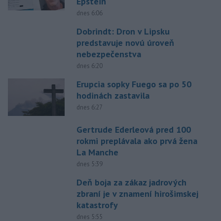
Epstein
dnes 6:06
Dobrindt: Dron v Lipsku
predstavuje novú úroveň
nebezpečenstva
dnes 6:20
Erupcia sopky Fuego sa po 50
hodinách zastavila
dnes 6:27
Gertrude Ederleová pred 100
rokmi preplávala ako prvá žena
La Manche
dnes 5:39
Deň boja za zákaz jadrových
zbraní je v znamení hirošimskej
katastrofy
dnes 5:55