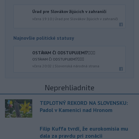
Úrad pre Slovákov žijúcich v zahraničí
včera 19:10
|
Úrad pre Slovákov žijúcich v zahraničí
Najnovšie politické statusy
OSTÁVAM ČI ODSTUPUJEM⁉️🤷🏻‍♂️
OSTÁVAM ČI ODSTUPUJEM⁉️🤷🏻‍♂️
včera 20:02
|
Slovenská národná strana
Neprehliadnite
TEPLOTNÝ REKORD NA SLOVENSKU:
Padol v Kamenici nad Hronom
Filip Kuffa tvrdí, že eurokomisia mu
dala za pravdu pri zonácii