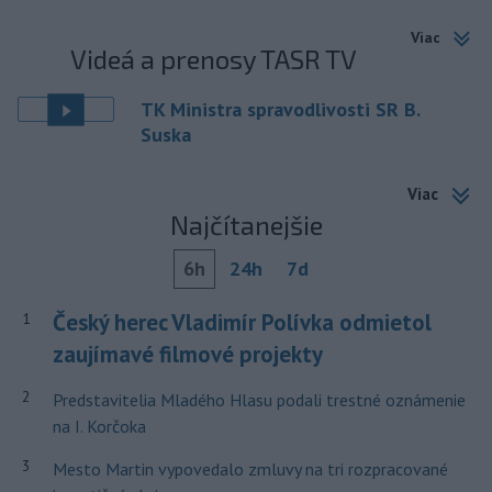
Viac
Videá a prenosy TASR TV
TK Ministra spravodlivosti SR B.
Suska
Viac
Najčítanejšie
6h
24h
7d
Český herec Vladimír Polívka odmietol
1
zaujímavé filmové projekty
2
Predstavitelia Mladého Hlasu podali trestné oznámenie
na I. Korčoka
3
Mesto Martin vypovedalo zmluvy na tri rozpracované