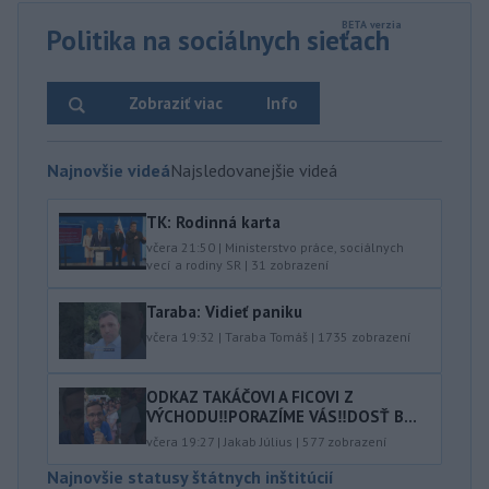
Politika na sociálnych sieťach
Zobraziť viac
Info
Najnovšie videá
Najsledovanejšie videá
TK: Rodinná karta
včera 21:50
|
Ministerstvo práce, sociálnych
vecí a rodiny SR
|
31
zobrazení
Taraba: Vidieť paniku
včera 19:32
|
Taraba Tomáš
|
1735
zobrazení
ODKAZ TAKÁČOVI A FICOVI Z
VÝCHODU‼️PORAZÍME VÁS‼️DOSŤ B...
včera 19:27
|
Jakab Július
|
577
zobrazení
Najnovšie statusy štátnych inštitúcií