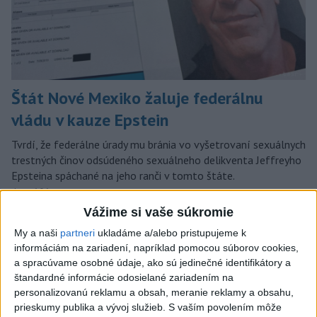
Štát Nové Mexiko žaluje federálnu
vládu v kauze Epstein
Tvrdí, že federálne úrady mu bránia vo vyšetrovaní sexuálnych
trestných činov odsúdeného sexuálneho delikventa Jeffreyho
Epsteina spáchané na jeho ranči v tomto štáte.
dnes 6:06
Vážime si vaše súkromie
Slovensko
My a naši
partneri
ukladáme a/alebo pristupujeme k
informáciám na zariadení, napríklad pomocou súborov cookies,
Filip Kuffa tvrdí, že eurokomisia mu
a spracúvame osobné údaje, ako sú jedinečné identifikátory a
dala za pravdu pri zonácii
štandardné informácie odosielané zariadením na
včera 22:53
personalizovanú reklamu a obsah, meranie reklamy a obsahu,
prieskumy publika a vývoj služieb.
S vaším povolením môže