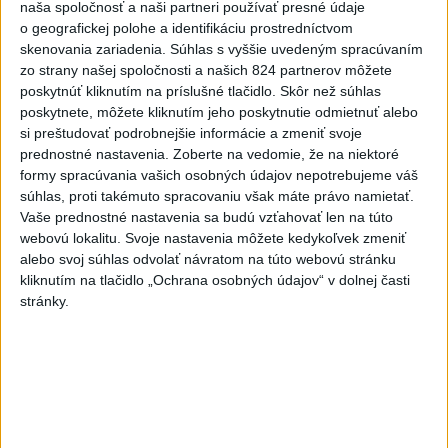
naša spoločnosť a naši partneri používať presné údaje
T. Taraba: SR pomáha Maďarsku s vodou aj napriek tomu, že
o geografickej polohe a identifikáciu prostredníctvom
je jej málo
skenovania zariadenia. Súhlas s vyššie uvedeným spracúvaním
zo strany našej spoločnosti a našich 824 partnerov môžete
SLOVENSKÍ POLICAJTI V CHORVÁTSKU: Pomáhali i pri
poskytnúť kliknutím na príslušné tlačidlo. Skôr než súhlas
podvode s ubytovaním
poskytnete, môžete kliknutím jeho poskytnutie odmietnuť alebo
si preštudovať podrobnejšie informácie a zmeniť svoje
MV odmieta tvrdenia PS o údajnom nasadení ruského
prednostné nastavenia.
Zoberte na vedomie, že na niektoré
sledovacieho systému
formy spracúvania vašich osobných údajov nepotrebujeme váš
súhlas, proti takémuto spracovaniu však máte právo namietať.
Zahraničie
Vaše prednostné nastavenia sa budú vzťahovať len na túto
webovú lokalitu. Svoje nastavenia môžete kedykoľvek zmeniť
Pazeškiján: Komunikácia s najvyšším
alebo svoj súhlas odvolať návratom na túto webovú stránku
vodcom je momentálne veľmi
kliknutím na tlačidlo „Ochrana osobných údajov“ v dolnej časti
stránky.
náročná
dnes 6:35
Rubio prijal vo Washingtone nového šéfa britskej diplomacie
Milibanda
Erupcia sopky Fuego sa po 50 hodinách zastavila