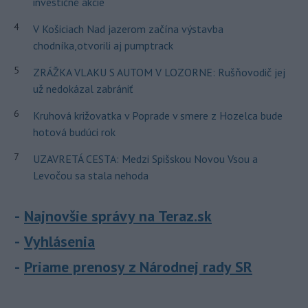
investičné akcie
4
V Košiciach Nad jazerom začína výstavba
chodníka,otvorili aj pumptrack
5
ZRÁŽKA VLAKU S AUTOM V LOZORNE: Rušňovodič jej
už nedokázal zabrániť
6
Kruhová križovatka v Poprade v smere z Hozelca bude
hotová budúci rok
7
UZAVRETÁ CESTA: Medzi Spišskou Novou Vsou a
Levočou sa stala nehoda
Najnovšie správy na Teraz.sk
Vyhlásenia
Priame prenosy z Národnej rady SR