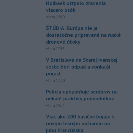
Holbaek utrpelo zranenia
viacero osôb
včera 19:10
ŠTÚDIA: Európa nie je
dostatočne pripravená na ruské
dronové útoky
včera 17:15
V Bratislave na Starej Ivanskej
ceste horí odpad a vonkajší
porast
včera 17:30
Polícia upozorňuje seniorov na
nekalé praktiky podvodníkov
včera 19:25
Viac ako 200 hasičov bojuje s
novým lesným požiarom na
juhu Francúzska