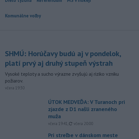
Dielo týždňa
Referendum
MS v hokeji
Komunálne voľby
SHMÚ: Horúčavy budú aj v pondelok,
platí prvý aj druhý stupeň výstrah
Vysoké teploty a sucho výrazne zvyšujú aj riziko vzniku
požiarov.
včera 19:30
ÚTOK MEDVEĎA: V Turanoch pri
zjazde z D1 našli zraneného
muža
aktualizované
včera 19:41
,
včera 20:00
Pri streľbe v dánskom meste