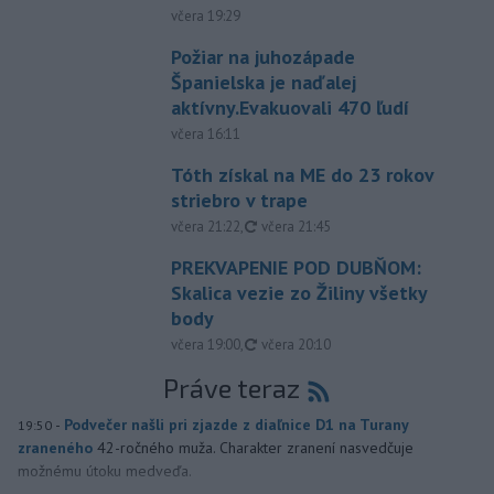
včera 19:29
Požiar na juhozápade
Španielska je naďalej
aktívny.Evakuovali 470 ľudí
včera 16:11
Tóth získal na ME do 23 rokov
striebro v trape
aktualizované
včera 21:22
,
včera 21:45
PREKVAPENIE POD DUBŇOM:
Skalica vezie zo Žiliny všetky
body
aktualizované
včera 19:00
,
včera 20:10
Práve teraz
-
Podvečer našli pri zjazde z diaľnice D1 na Turany
19:50
zraneného
42-ročného muža. Charakter zranení nasvedčuje
možnému útoku medveďa.