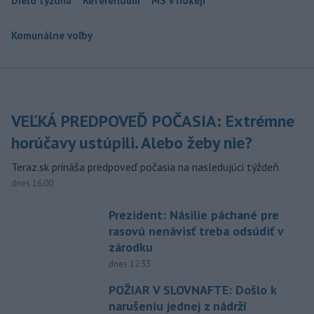
Dielo týždňa
Referendum
MS v hokeji
Komunálne voľby
VEĽKÁ PREDPOVEĎ POČASIA: Extrémne
horúčavy ustúpili. Alebo žeby nie?
Teraz.sk prináša predpoveď počasia na nasledujúci týždeň.
dnes 16:00
Prezident: Násilie páchané pre
rasovú nenávisť treba odsúdiť v
zárodku
dnes 12:33
POŽIAR V SLOVNAFTE: Došlo k
narušeniu jednej z nádrží