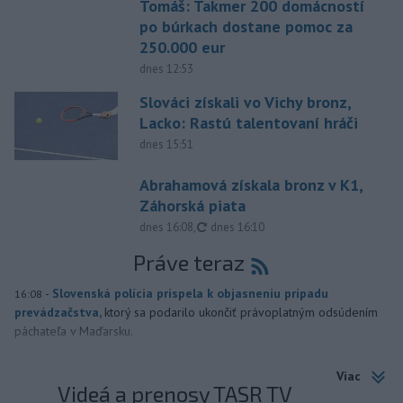
Tomáš: Takmer 200 domácností
po búrkach dostane pomoc za
250.000 eur
dnes 12:53
Slováci získali vo Vichy bronz,
Lacko: Rastú talentovaní hráči
dnes 15:51
Abrahamová získala bronz v K1,
Záhorská piata
aktualizované
dnes 16:08
,
dnes 16:10
Práve teraz
-
Slovenská polícia prispela k objasneniu prípadu
16:08
prevádzačstva,
ktorý sa podarilo ukončiť právoplatným odsúdením
páchateľa v Maďarsku.
Viac
Videá a prenosy TASR TV