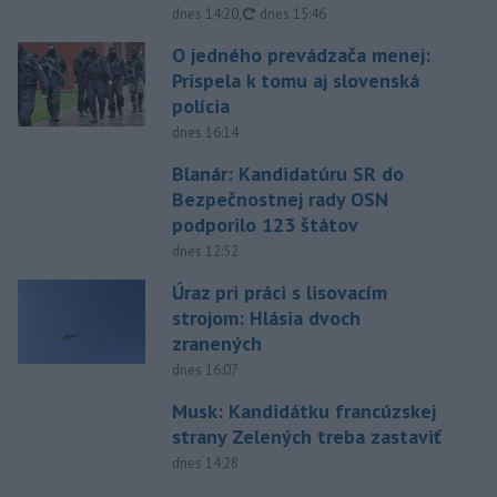
aktualizované
dnes 14:20
,
dnes 15:46
O jedného prevádzača menej:
Prispela k tomu aj slovenská
polícia
dnes 16:14
Blanár: Kandidatúru SR do
Bezpečnostnej rady OSN
podporilo 123 štátov
dnes 12:52
Úraz pri práci s lisovacím
strojom: Hlásia dvoch
zranených
dnes 16:07
Musk: Kandidátku francúzskej
strany Zelených treba zastaviť
dnes 14:28