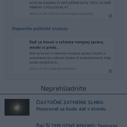
AUTE NA DIAĽNICI ČI ODTLAČENIE AUTA: TOTO SÚ VAŠE
PRÍBEHY S POLICAJTMI, KT...
dnes 14:00
|
Polícia Slovenskej republiky
Najnovšie politické statusy
Keď sa hovorí o reforme verejnej správy,
mnohí si preds...
Keď sa hovorí o reforme verejnej správy, mnohí si
predstavia len rušenie úradov či prekresľovanie máp.
Lenže skutočná re...
dnes 14:43
|
Ledecký Vladimír
Neprehliadnite
ČIASTOČNÉ ZATMENIE SLNKA:
Pozorovať sa bude dať v stredu
ĎALŠÍ TEPLOTNÝ REKORD: Tentoraz