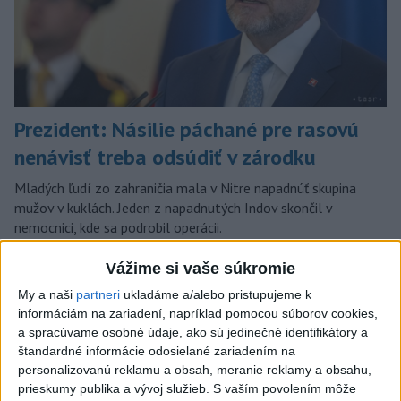
Prezident: Násilie páchané pre rasovú
nenávisť treba odsúdiť v zárodku
Mladých ľudí zo zahraničia mala v Nitre napadnúť skupina
mužov v kuklách. Jeden z napadnutých Indov skončil v
nemocnici, kde sa podrobil operácii.
dnes 12:33
Vážime si vaše súkromie
Slovensko
My a naši
partneri
ukladáme a/alebo pristupujeme k
informáciám na zariadení, napríklad pomocou súborov cookies,
Rezort školstva pomôže
a spracúvame osobné údaje, ako sú jedinečné identifikátory a
samosprávam s určovaním školských
štandardné informácie odosielané zariadením na
obvodov
personalizovanú reklamu a obsah, meranie reklamy a obsahu,
prieskumy publika a vývoj služieb.
S vaším povolením môže
dnes 16:37