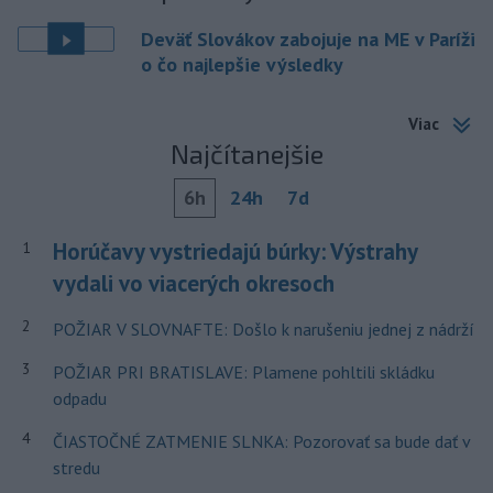
Deväť Slovákov zabojuje na ME v Paríži
o čo najlepšie výsledky
Viac
Najčítanejšie
6h
24h
7d
Horúčavy vystriedajú búrky: Výstrahy
1
vydali vo viacerých okresoch
2
POŽIAR V SLOVNAFTE: Došlo k narušeniu jednej z nádrží
3
POŽIAR PRI BRATISLAVE: Plamene pohltili skládku
odpadu
4
ČIASTOČNÉ ZATMENIE SLNKA: Pozorovať sa bude dať v
stredu