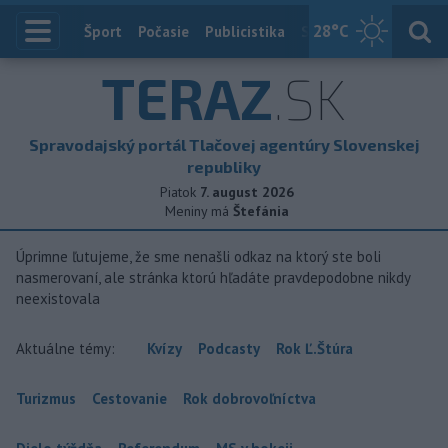
28
°C
Index
Šport
Počasie
Publicistika
Slovensko
Zahranič
TERAZ
.SK
Spravodajský portál Tlačovej agentúry Slovenskej
republiky
Piatok
7. august 2026
Meniny má
Štefánia
Úprimne ľutujeme, že sme nenašli odkaz na ktorý ste boli
nasmerovaní, ale stránka ktorú hľadáte pravdepodobne nikdy
neexistovala
Aktuálne témy:
Kvízy
Podcasty
Rok Ľ.Štúra
Turizmus
Cestovanie
Rok dobrovoľníctva