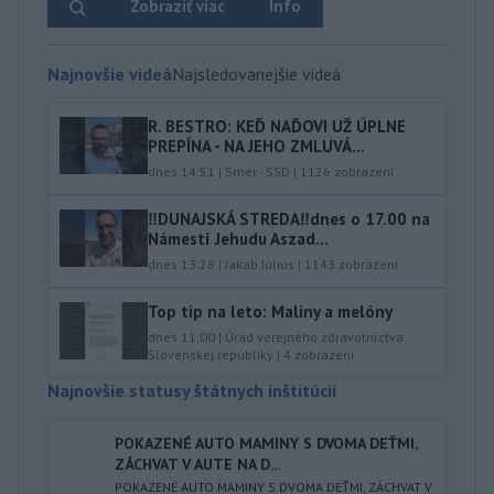
Zobraziť viac
Info
Najnovšie videá
Najsledovanejšie videá
R. BESTRO: KEĎ NAĎOVI UŽ ÚPLNE
PREPÍNA - NA JEHO ZMLUVÁ...
dnes 14:51
|
Smer - SSD
|
1126
zobrazení
‼️DUNAJSKÁ STREDA‼️dnes o 17.00 na
Námestí Jehudu Aszad...
dnes 13:28
|
Jakab Július
|
1143
zobrazení
Top tip na leto: Maliny a melóny
dnes 11:00
|
Úrad verejného zdravotníctva
Slovenskej republiky
|
4
zobrazení
Najnovšie statusy štátnych inštitúcií
POKAZENÉ AUTO MAMINY S DVOMA DEŤMI,
ZÁCHVAT V AUTE NA D...
POKAZENÉ AUTO MAMINY S DVOMA DEŤMI, ZÁCHVAT V