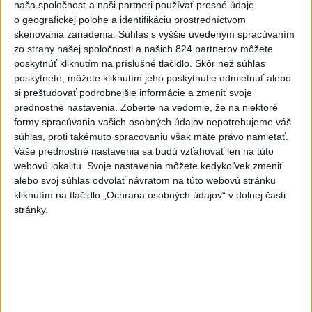
naša spoločnosť a naši partneri používať presné údaje
O jedného prevádzača menej: Prispela k tomu aj slovenská
o geografickej polohe a identifikáciu prostredníctvom
polícia
skenovania zariadenia. Súhlas s vyššie uvedeným spracúvaním
zo strany našej spoločnosti a našich 824 partnerov môžete
POŽIAR V SLOVNAFTE: Došlo k narušeniu jednej z nádrží
poskytnúť kliknutím na príslušné tlačidlo. Skôr než súhlas
poskytnete, môžete kliknutím jeho poskytnutie odmietnuť alebo
si preštudovať podrobnejšie informácie a zmeniť svoje
prednostné nastavenia.
Zoberte na vedomie, že na niektoré
Rezort vnútra požiada NBÚ o nezávislé posúdenie radarov
formy spracúvania vašich osobných údajov nepotrebujeme váš
súhlas, proti takémuto spracovaniu však máte právo namietať.
Zahraničie
Vaše prednostné nastavenia sa budú vzťahovať len na túto
webovú lokalitu. Svoje nastavenia môžete kedykoľvek zmeniť
alebo svoj súhlas odvolať návratom na túto webovú stránku
Saudská Arábia odmieta jadrové
kliknutím na tlačidlo „Ochrana osobných údajov“ v dolnej časti
ambície v súvislosti s obrannou
stránky.
dohodou
dnes 16:53
Španielsko vyzvalo Taliansko na obnovenie schengenského
režimu
Magyar oznámil ukončenie mimoriadnych opatrení