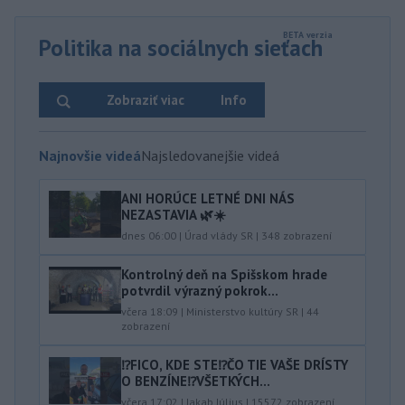
Politika na sociálnych sieťach
Zobraziť viac
Info
Najnovšie videá
Najsledovanejšie videá
ANI HORÚCE LETNÉ DNI NÁS
NEZASTAVIA 🌿☀️
dnes 06:00
|
Úrad vlády SR
|
348
zobrazení
Kontrolný deň na Spišskom hrade
potvrdil výrazný pokrok...
včera 18:09
|
Ministerstvo kultúry SR
|
44
zobrazení
⁉️FICO, KDE STE⁉️ČO TIE VAŠE DRÍSTY
O BENZÍNE⁉️VŠETKÝCH...
včera 17:02
|
Jakab Július
|
15572
zobrazení