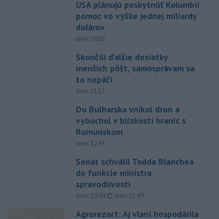
USA plánujú poskytnúť Kolumbii
pomoc vo výške jednej miliardy
dolárov
dnes 10:02
Skončili ďalšie desiatky
menších pôšt, samosprávam sa
to nepáči
dnes 11:17
Do Bulharska vnikol dron a
vybuchol v blízkosti hraníc s
Rumunskom
dnes 12:45
Senát schválil Todda Blanchea
do funkcie ministra
spravodlivosti
aktualizované
dnes 10:49
,
dnes 11:49
Agrorezort: Aj vlani hospodárila