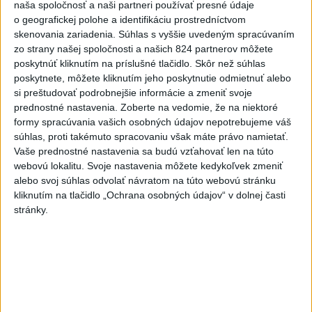
naša spoločnosť a naši partneri používať presné údaje
Dielo týždňa SNG: Za(k)liate peniaze
o geografickej polohe a identifikáciu prostredníctvom
- liatie od Miloša Boďu
skenovania zariadenia. Súhlas s vyššie uvedeným spracúvaním
zo strany našej spoločnosti a našich 824 partnerov môžete
dnes 10:18
poskytnúť kliknutím na príslušné tlačidlo. Skôr než súhlas
poskytnete, môžete kliknutím jeho poskytnutie odmietnuť alebo
si preštudovať podrobnejšie informácie a zmeniť svoje
prednostné nastavenia.
Zoberte na vedomie, že na niektoré
Klimatológ: Zeleň môže významným spôsobom
formy spracúvania vašich osobných údajov nepotrebujeme váš
ovplyvňovať klímu miest
súhlas, proti takémuto spracovaniu však máte právo namietať.
Vaše prednostné nastavenia sa budú vzťahovať len na túto
Pamiatkári: Projekty obnovy sa môžu uchádzať o ocenenie
webovú lokalitu. Svoje nastavenia môžete kedykoľvek zmeniť
Europa Nostra
alebo svoj súhlas odvolať návratom na túto webovú stránku
kliknutím na tlačidlo „Ochrana osobných údajov“ v dolnej časti
A. Danko vylúčil, že by sa SNS pred voľbami spájala, avizuje
stránky.
zmeny
Zahraničie
Do Bulharska vnikol dron a vybuchol
v blízkosti hraníc s Rumunskom
dnes 12:45