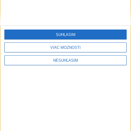
SÚHLASÍM
VIAC MOŽNOSTÍ
NESÚHLASÍM
....