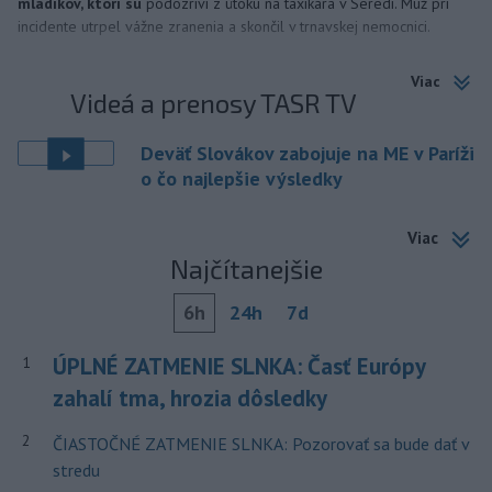
mladíkov, ktorí sú
podozriví z útoku na taxikára v Seredi. Muž pri
incidente utrpel vážne zranenia a skončil v trnavskej nemocnici.
Viac
Videá a prenosy TASR TV
Deväť Slovákov zabojuje na ME v Paríži
o čo najlepšie výsledky
Viac
Najčítanejšie
6h
24h
7d
ÚPLNÉ ZATMENIE SLNKA: Časť Európy
1
zahalí tma, hrozia dôsledky
2
ČIASTOČNÉ ZATMENIE SLNKA: Pozorovať sa bude dať v
stredu