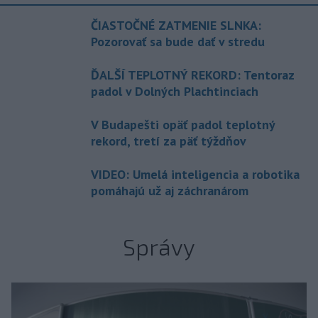
ČIASTOČNÉ ZATMENIE SLNKA:
Pozorovať sa bude dať v stredu
ĎALŠÍ TEPLOTNÝ REKORD: Tentoraz
padol v Dolných Plachtinciach
V Budapešti opäť padol teplotný
rekord, tretí za päť týždňov
VIDEO: Umelá inteligencia a robotika
pomáhajú už aj záchranárom
Správy