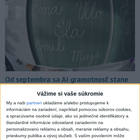
Od septembra sa AI gramotnosť stane
súčasťou vzdelávania na ZŠ
Vážime si vaše súkromie
Žiaci sa budú podľa ministerstva učiť rozumieť tomu, ako AI
My a naši
partneri
ukladáme a/alebo pristupujeme k
funguje, kde sú jej limity, aj to, ako si budovať zdravý vzťah k
informáciám na zariadení, napríklad pomocou súborov cookies,
technológiám.
a spracúvame osobné údaje, ako sú jedinečné identifikátory a
dnes 10:53
štandardné informácie odosielané zariadením na
personalizovanú reklamu a obsah, meranie reklamy a obsahu,
Slovensko
prieskumy publika a vývoj služieb.
S vaším povolením môže