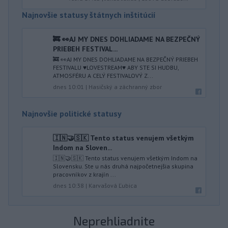
Najnovšie statusy štátnych inštitúcií
🚒 👀AJ MY DNES DOHLIADAME NA BEZPEČNÝ
PRIEBEH FESTIVAL...
🚒 👀AJ MY DNES DOHLIADAME NA BEZPEČNÝ PRIEBEH
FESTIVALU ♥️LOVESTREAM♥️ ABY STE SI HUDBU,
ATMOSFÉRU A CELÝ FESTIVALOVÝ Z...
dnes 10:01
|
Hasičský a záchranný zbor
Najnovšie politické statusy
🇮🇳🤝🇸🇰 Tento status venujem všetkým
Indom na Sloven...
🇮🇳🤝🇸🇰 Tento status venujem všetkým Indom na
Slovensku. Ste u nás druhá najpočetnejšia skupina
pracovníkov z krajín ...
dnes 10:38
|
Karvašová Ľubica
Neprehliadnite