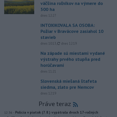
väčšina roľníkov na výmere do
500 ha
dnes 12:27
INTOXIKOVALA SA OSOBA:
Požiar v Braväcove zasiahol 10
stavieb
aktualizované
dnes 10:13
,
dnes 12:19
Na západe sú miestami vydané
výstrahy prvého stupňa pred
horúčavami
dnes 11:21
Slovenská miešaná štafeta
siedma, zlato pre Nemcov
dnes 12:19
Práve teraz
-
Polícia v piatok (7. 8.) vypátrala dvoch 17-ročných
12:36