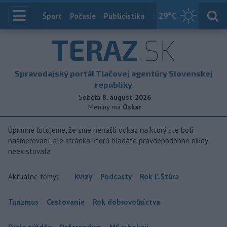
29
°C
Index
Šport
Počasie
Publicistika
Slovensko
Zahranič
TERAZ
.SK
Spravodajský portál Tlačovej agentúry Slovenskej
republiky
Sobota
8. august 2026
Meniny má
Oskar
Úprimne ľutujeme, že sme nenašli odkaz na ktorý ste boli
nasmerovaní, ale stránka ktorú hľadáte pravdepodobne nikdy
neexistovala
Aktuálne témy:
Kvízy
Podcasty
Rok Ľ.Štúra
Turizmus
Cestovanie
Rok dobrovoľníctva