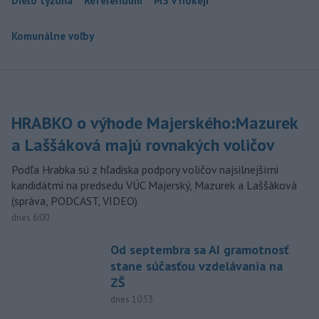
Dielo týždňa
Referendum
MS v hokeji
Komunálne voľby
HRABKO o výhode Majerského:Mazurek
a Laššáková majú rovnakých voličov
Podľa Hrabka sú z hľadiska podpory voličov najsilnejšími
kandidátmi na predsedu VÚC Majerský, Mazurek a Laššáková
(správa, PODCAST, VIDEO)
dnes 6:00
Od septembra sa AI gramotnosť
stane súčasťou vzdelávania na
ZŠ
dnes 10:53