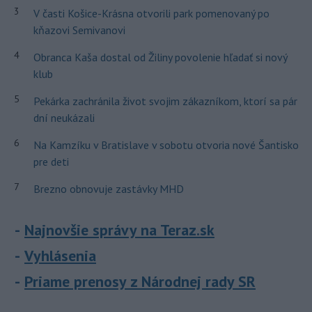
3
V časti Košice-Krásna otvorili park pomenovaný po
kňazovi Semivanovi
4
Obranca Kaša dostal od Žiliny povolenie hľadať si nový
klub
5
Pekárka zachránila život svojim zákazníkom, ktorí sa pár
dní neukázali
6
Na Kamzíku v Bratislave v sobotu otvoria nové Šantisko
pre deti
7
Brezno obnovuje zastávky MHD
Najnovšie správy na Teraz.sk
Vyhlásenia
Priame prenosy z Národnej rady SR