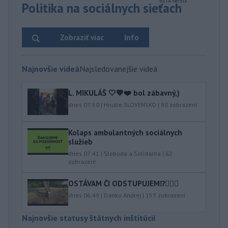
Politika na sociálnych sieťach
Zobraziť viac
Info
Najnovšie videá
Najsledovanejšie videá
L. MIKULÁŠ 🤍💙❤️ bol zábavný,)
dnes 07:50
|
Hnutie SLOVENSKO
|
80
zobrazení
Kolaps ambulantných sociálnych
služieb
dnes 07:41
|
Sloboda a Solidarita
|
62
zobrazení
OSTÁVAM ČI ODSTUPUJEM⁉️🤷🏻‍♂️
dnes 06:49
|
Danko Andrej
|
153
zobrazení
Najnovšie statusy štátnych inštitúcií