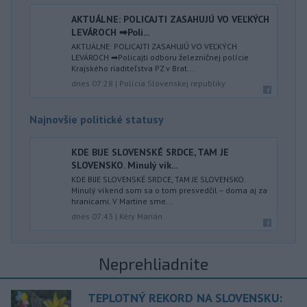
AKTUÁLNE: POLICAJTI ZASAHUJÚ VO VEĽKÝCH
LEVÁROCH ➡Poli...
AKTUÁLNE: POLICAJTI ZASAHUJÚ VO VEĽKÝCH
LEVÁROCH ➡Policajti odboru železničnej polície
Krajského riaditeľstva PZ v Brat...
dnes 07:28
|
Polícia Slovenskej republiky
Najnovšie politické statusy
KDE BIJE SLOVENSKÉ SRDCE, TAM JE
SLOVENSKO. Minulý vík...
KDE BIJE SLOVENSKÉ SRDCE, TAM JE SLOVENSKO.
Minulý víkend som sa o tom presvedčil – doma aj za
hranicami. V Martine sme...
dnes 07:43
|
Kéry Marián
Neprehliadnite
TEPLOTNÝ REKORD NA SLOVENSKU: