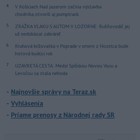
4
V Košiciach Nad jazerom začína výstavba
chodníka,otvorili aj pumptrack
5
ZRÁŽKA VLAKU S AUTOM V LOZORNE: Rušňovodič jej
už nedokázal zabrániť
6
Kruhová križovatka v Poprade v smere z Hozelca bude
hotová budúci rok
7
UZAVRETÁ CESTA: Medzi Spišskou Novou Vsou a
Levočou sa stala nehoda
Najnovšie správy na Teraz.sk
Vyhlásenia
Priame prenosy z Národnej rady SR