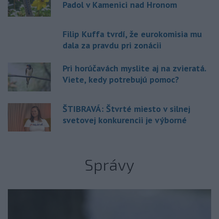
Padol v Kamenici nad Hronom
Filip Kuffa tvrdí, že eurokomisia mu
dala za pravdu pri zonácii
Pri horúčavách myslite aj na zvieratá.
Viete, kedy potrebujú pomoc?
ŠTIBRAVÁ: Štvrté miesto v silnej
svetovej konkurencii je výborné
Správy