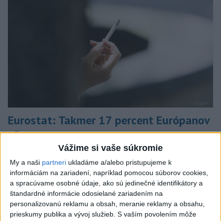
Eurostat: Takmer 17 percent Európanov
užíva denne tabak
Vážime si vaše súkromie
V roku 2025 okolo 16,5 percenta ľudí vo veku 16 rokov a viac
v členských krajinách Európskej únie (EÚ) denne užívalo tabak
My a naši
partneri
ukladáme a/alebo pristupujeme k
informáciám na zariadení, napríklad pomocou súborov cookies,
a s ním súvisiace výrobky.
a spracúvame osobné údaje, ako sú jedinečné identifikátory a
dnes 7:18
štandardné informácie odosielané zariadením na
personalizovanú reklamu a obsah, meranie reklamy a obsahu,
Slovensko
prieskumy publika a vývoj služieb.
S vaším povolením môže