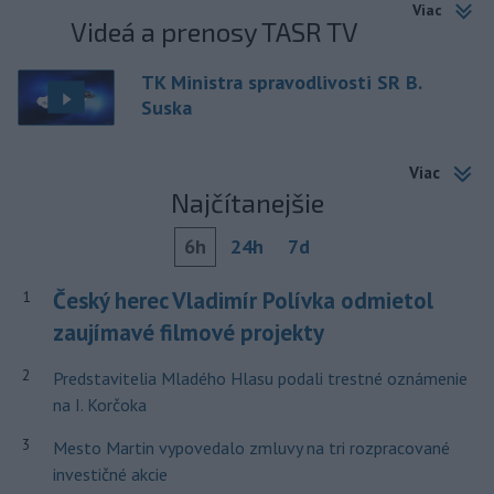
Viac
Videá a prenosy TASR TV
TK Ministra spravodlivosti SR B.
Suska
Viac
Najčítanejšie
6h
24h
7d
Český herec Vladimír Polívka odmietol
1
zaujímavé filmové projekty
2
Predstavitelia Mladého Hlasu podali trestné oznámenie
na I. Korčoka
3
Mesto Martin vypovedalo zmluvy na tri rozpracované
investičné akcie