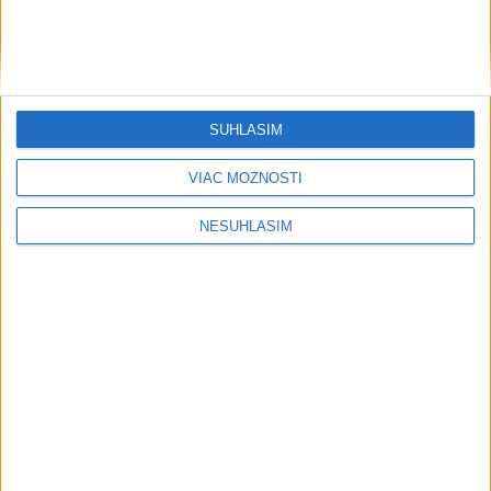
SÚHLASÍM
VIAC MOŽNOSTÍ
NESÚHLASÍM
....