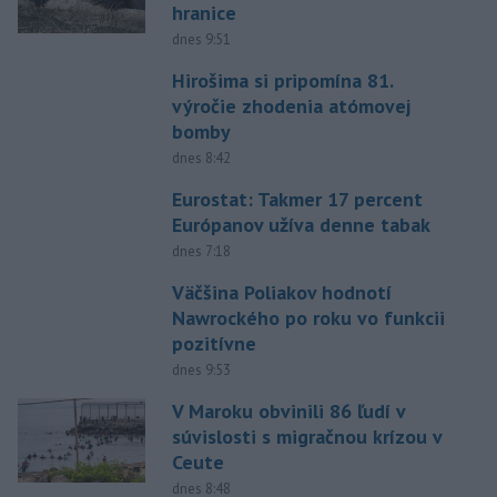
hranice
dnes 9:51
Hirošima si pripomína 81.
výročie zhodenia atómovej
bomby
dnes 8:42
Eurostat: Takmer 17 percent
Európanov užíva denne tabak
dnes 7:18
Väčšina Poliakov hodnotí
Nawrockého po roku vo funkcii
pozitívne
dnes 9:53
V Maroku obvinili 86 ľudí v
súvislosti s migračnou krízou v
Ceute
dnes 8:48