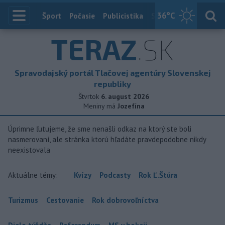
36
°C
Index
Šport
Počasie
Publicistika
Slovensko
Zahranič
TERAZ
.SK
Spravodajský portál Tlačovej agentúry Slovenskej
republiky
Štvrtok
6. august 2026
Meniny má
Jozefína
Úprimne ľutujeme, že sme nenašli odkaz na ktorý ste boli
nasmerovaní, ale stránka ktorú hľadáte pravdepodobne nikdy
neexistovala
Aktuálne témy:
Kvízy
Podcasty
Rok Ľ.Štúra
Turizmus
Cestovanie
Rok dobrovoľníctva