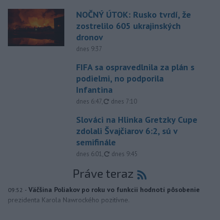
NOČNÝ ÚTOK: Rusko tvrdí, že
zostrelilo 605 ukrajinských
dronov
dnes 9:37
FIFA sa ospravedlnila za plán s
podielmi, no podporila
Infantina
aktualizované
dnes 6:47
,
dnes 7:10
Slováci na Hlinka Gretzky Cupe
zdolali Švajčiarov 6:2, sú v
semifinále
aktualizované
dnes 6:01
,
dnes 9:45
Práve teraz
-
Väčšina Poliakov po roku vo funkcii hodnotí pôsobenie
09:52
prezidenta Karola Nawrockého pozitívne.