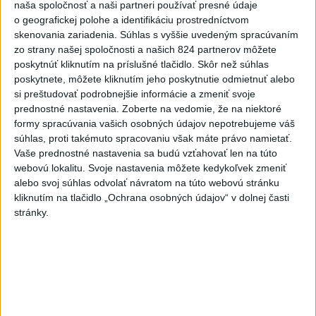
naša spoločnosť a naši partneri používať presné údaje
Orbánová telefonovala s Blanárom a
o geografickej polohe a identifikáciu prostredníctvom
Tarabom o pomoci na Dunaji
skenovania zariadenia. Súhlas s vyššie uvedeným spracúvaním
dnes 9:06
zo strany našej spoločnosti a našich 824 partnerov môžete
poskytnúť kliknutím na príslušné tlačidlo. Skôr než súhlas
poskytnete, môžete kliknutím jeho poskytnutie odmietnuť alebo
Filip Kuffa tvrdí, že eurokomisia mu dala za pravdu pri
si preštudovať podrobnejšie informácie a zmeniť svoje
zonácii
prednostné nastavenia.
Zoberte na vedomie, že na niektoré
formy spracúvania vašich osobných údajov nepotrebujeme váš
T. Taraba: SR pomáha Maďarsku s vodou aj napriek tomu, že
súhlas, proti takémuto spracovaniu však máte právo namietať.
je jej málo
Vaše prednostné nastavenia sa budú vzťahovať len na túto
webovú lokalitu. Svoje nastavenia môžete kedykoľvek zmeniť
SLOVENSKÍ POLICAJTI V CHORVÁTSKU: Pomáhali i pri
alebo svoj súhlas odvolať návratom na túto webovú stránku
podvode s ubytovaním
kliknutím na tlačidlo „Ochrana osobných údajov“ v dolnej časti
stránky.
Zahraničie
Pakistan dúfa,že dohoda o Hormuze
pomôže obnoviť rokovania Iránu s
USA
dnes 9:58