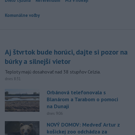
Dielo týždňa
Referendum
MS v hokeji
Komunálne voľby
Aj štvrtok bude horúci, dajte si pozor na
búrky a silnejší vietor
Teploty majú dosahovať nad 38 stupňov Celzia.
dnes 8:31
Orbánová telefonovala s
Blanárom a Tarabom o pomoci
na Dunaji
dnes 9:06
NOVÝ DOMOV: Medveď Artur z
košickej zoo odchádza za